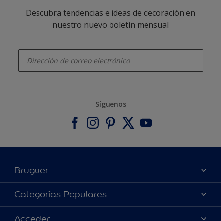
Descubra tendencias e ideas de decoración en
nuestro nuevo boletín mensual
enter-your-email
Síguenos
Bruguer
Acerca de Bruguer
Categorías Populares
Contacta con nosotros
Colores
Acceder
Buscar una tienda