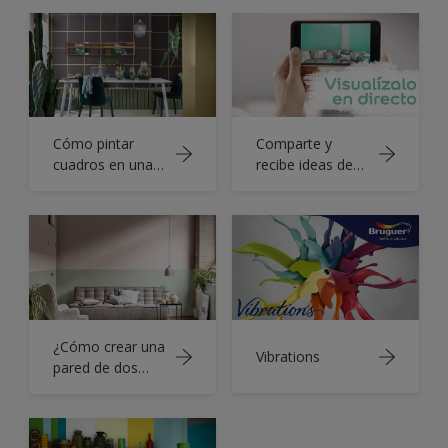
Cómo pintar
Comparte y
cuadros en una
recibe ideas de
pared con el
colores de tus
Color del Año
amigos,
Bruguer
familiares y
expertos con la
nueva Bruguer
Visualizer
¿Cómo crear una
Vibrations
pared de dos
tonos?