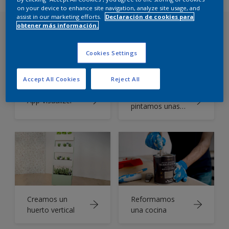
on your device to enhance site navigation, analyze site usage, and
assist in our marketing efforts.
Declaración de cookies para
obtener más información.
Cookies Settings
Accept All Cookies
Reject All
Instalamos y
App Visualizer
pintamos unas
molduras en la
pared
Creamos un
Reformamos
huerto vertical
una cocina