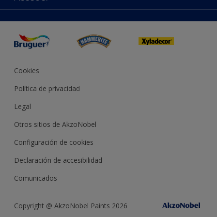
Productos
Mapa del sitio
Accesibilidad
App Visualizer
Términos y condiciones
Reproducción de color
Inspiración
Sostenibilidad Conceptos
Consejos
Bruguer Color del año
Cookies
Política de privacidad
Legal
Otros sitios de AkzoNobel
Configuración de cookies
Declaración de accesibilidad
Comunicados
Copyright @ AkzoNobel Paints 2026