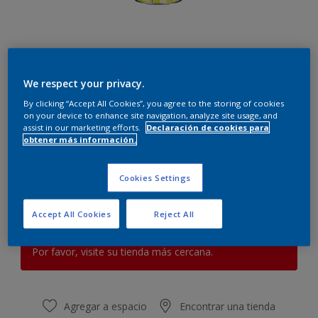
We respect your privacy.
Azul nieve
By clicking “Accept All Cookies”, you agree to the storing of cookies
on your device to enhance site navigation, analyze site usage, and
Cambiar de color
assist in our marketing efforts.
Declaración de cookies para
obtener más información.
Cantidad
Calculadora de pintura
Cookies Settings
Calcular
Accept All Cookies
Reject All
Este producto no está actualmente disponible en línea.
Por favor, visite su tienda más cercana.
Agregar a espacio
Encontrar una tienda