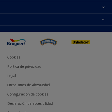
Acerca de Bruguer
Contacta con nosotros
Colores
Buscar una tienda
Productos
Mapa del sitio
Accesibilidad
App Visualizer
Términos y condiciones
Reproducción de color
Inspiración
Sostenibilidad Conceptos
Consejos
Bruguer Color del año
Cookies
Política de privacidad
Legal
Otros sitios de AkzoNobel
Configuración de cookies
Declaración de accesibilidad