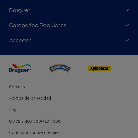
Bruguer
Acerca de Bruguer
Categorías Populares
Contacta con nosotros
Colores
Acceder
Buscar una tienda
Productos
Mapa del sitio
Accesibilidad
App Visualizer
Términos y condiciones
Reproducción de color
Inspiración
Sostenibilidad Conceptos
Consejos
Bruguer Color del año
Cookies
Política de privacidad
Legal
Otros sitios de AkzoNobel
Configuración de cookies