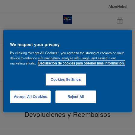
Carrito de la compra
We respect your privacy.
Su cesta está vacía
By clicking “Accept All Cookies”, you agree to the storing of cookies on your
device to enhance site navigation, analyze site usage, and assist in our
marketing efforts.
Declaración de cookies para obtener más información.
Seguir comprando
Cookies Settings
Accept All Cookies
Reject All
Devoluciones y Reembolsos