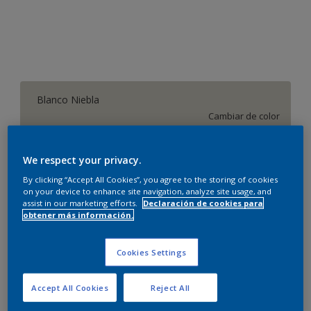
Blanco Niebla
Cambiar de color
Cantidad
Calculadora de pintura
We respect your privacy.
Calcular
By clicking “Accept All Cookies”, you agree to the storing of cookies
on your device to enhance site navigation, analyze site usage, and
assist in our marketing efforts.
Declaración de cookies para
obtener más información.
Este producto no está actualmente disponible en línea.
Por favor, visite su tienda más cercana.
Cookies Settings
Accept All Cookies
Reject All
Agregar a espacio
Encontrar una tienda