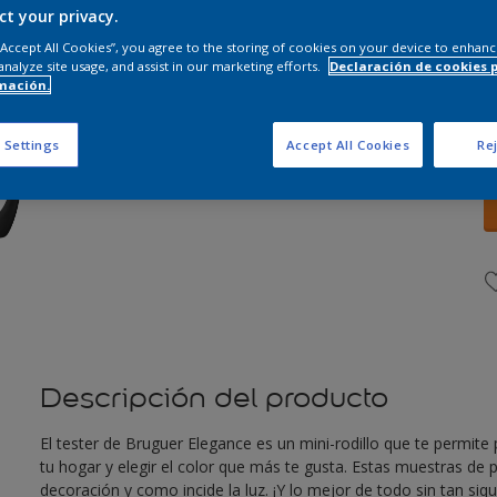
ct your privacy.
 “Accept All Cookies”, you agree to the storing of cookies on your device to enhanc
analyze site usage, and assist in our marketing efforts.
Declaración de cookies 
mación.
C
 Settings
Accept All Cookies
Rej
Descripción del producto
El tester de Bruguer Elegance es un mini-rodillo que te permite
tu hogar y elegir el color que más te gusta. Estas muestras de p
decoración y como incide la luz. ¡Y lo mejor de todo sin tan si