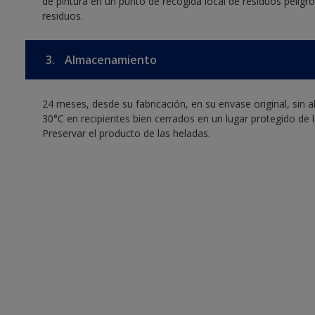
de pintura en un punto de recogida local de residuos pelig
residuos.
3.
Almacenamiento
24 meses, desde su fabricación, en su envase original, sin 
30°C en recipientes bien cerrados en un lugar protegido de la
Preservar el producto de las heladas.