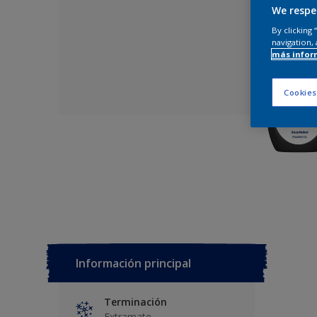
We respe
By clicking
navigation, 
más infor
Cookies
Información principal
Terminación
Extramate