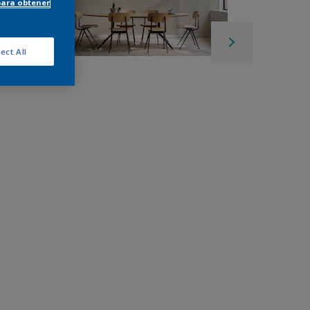
para obtener
ect All