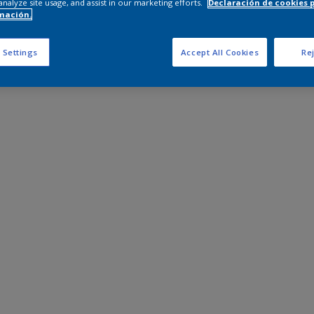
analyze site usage, and assist in our marketing efforts.
Declaración de cookies 
mación.
 Settings
Accept All Cookies
Rej