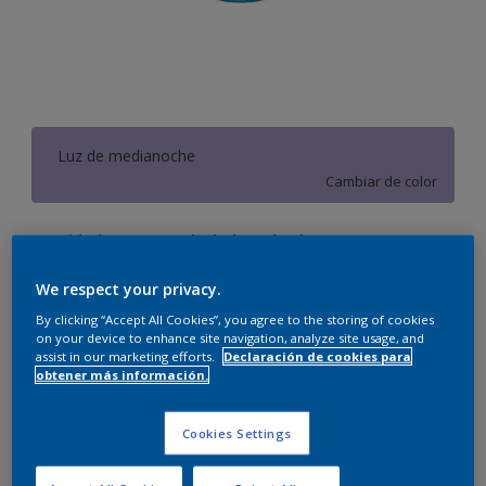
Luz de medianoche
Cambiar de color
Cantidad
Calculadora de pintura
Calcular
We respect your privacy.
By clicking “Accept All Cookies”, you agree to the storing of cookies
on your device to enhance site navigation, analyze site usage, and
assist in our marketing efforts.
Declaración de cookies para
Este producto no está actualmente disponible en línea.
obtener más información.
Por favor, visite su tienda más cercana.
Cookies Settings
Agregar a espacio
Encontrar una tienda