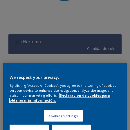
Lila Nocturno
Cambiar de color
Cantidad
Calculadora de pintura
Calcular
We respect your privacy.
By clicking “Accept All Cookies”, you agree to the storing of cookies
on your device to enhance site navigation, analyze site usage, and
assist in our marketing efforts.
Declaración de cookies para
Este producto no está actualmente disponible en línea.
obtener más información.
Por favor, visite su tienda más cercana.
Cookies Settings
Agregar a espacio
Encontrar una tienda