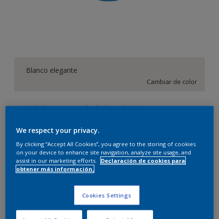
Blanco elegante
Cambiar de color
Cantidad
Calculadora de pintura
Calcular
We respect your privacy.
By clicking “Accept All Cookies”, you agree to the storing of cookies
on your device to enhance site navigation, analyze site usage, and
assist in our marketing efforts.
Declaración de cookies para
Este producto no está actualmente disponible en línea.
obtener más información.
Por favor, visite su tienda más cercana.
Cookies Settings
Agregar a espacio
Encontrar una tienda