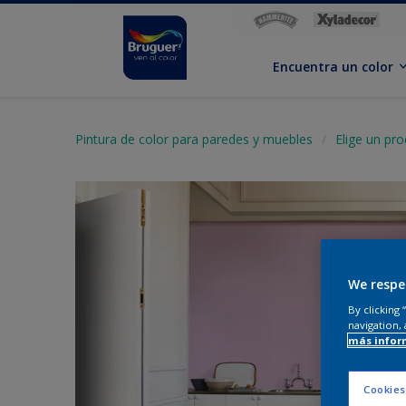
Encuentra un color
Pintura de color para paredes y muebles
Elige un pr
We respe
By clicking
navigation, 
más infor
Cookies