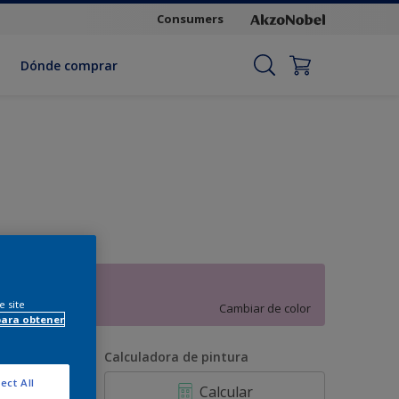
Consumers
Dónde comprar
Flor del rosal
e site
Cambiar de color
para obtener
antidad
Calculadora de pintura
ect All
Calcular