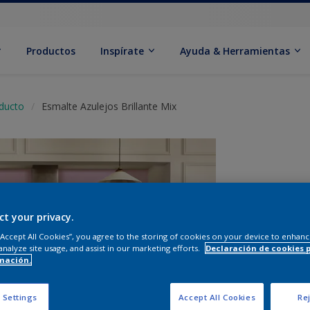
Productos
Inspírate
Ayuda & Herramientas
oducto
Esmalte Azulejos Brillante Mix
ct your privacy.
 “Accept All Cookies”, you agree to the storing of cookies on your device to enhanc
analyze site usage, and assist in our marketing efforts.
Declaración de cookies 
mación.
C
 Settings
Accept All Cookies
Rej