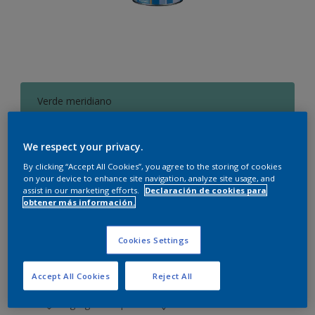
Verde meridiano
Cambiar de color
We respect your privacy.
Cantidad
Calculadora de pintura
By clicking “Accept All Cookies”, you agree to the storing of cookies
on your device to enhance site navigation, analyze site usage, and
Calcular
assist in our marketing efforts.
Declaración de cookies para
obtener más información.
Este producto no está actualmente disponible en línea.
Cookies Settings
Por favor, visite su tienda más cercana.
Accept All Cookies
Reject All
Agregar a espacio
Encontrar una tienda