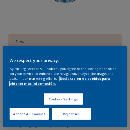
Siena
Cambiar de color
We respect your privacy.
Cantidad
Calculadora de pintura
By clicking “Accept All Cookies”, you agree to the storing of cookies
on your device to enhance site navigation, analyze site usage, and
Calcular
assist in our marketing efforts.
Declaración de cookies para
obtener más información.
Este producto no está actualmente disponible en línea.
Cookies Settings
Por favor, visite su tienda más cercana.
Accept All Cookies
Reject All
Agregar a espacio
Encontrar una tienda