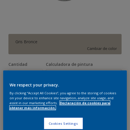
Gris Bronce
Cambiar de color
Cantidad
Calculadora de pintura
Calcular
We respect your privacy.
By clicking “Accept All Cookies”, you agree to the storing of cookies
Este producto no está actualmente disponible en línea.
on your device to enhance site navigation, analyze site usage, and
Por favor, visite su tienda más cercana.
assist in our marketing efforts.
Declaración de cookies para
obtener más información.
Cookies Settings
Agregar a espacio
Encontrar una tienda