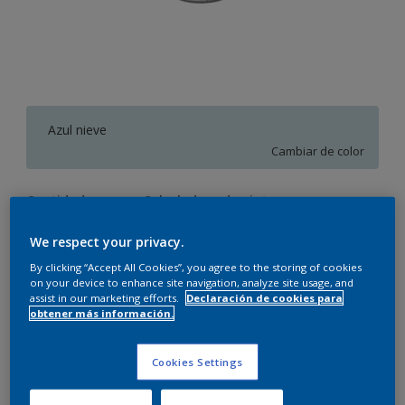
Azul nieve
Cambiar de color
Cantidad
Calculadora de pintura
Calcular
We respect your privacy.
By clicking “Accept All Cookies”, you agree to the storing of cookies
on your device to enhance site navigation, analyze site usage, and
assist in our marketing efforts.
Declaración de cookies para
Este producto no está actualmente disponible en línea.
obtener más información.
Por favor, visite su tienda más cercana.
Cookies Settings
Agregar a espacio
Encontrar una tienda