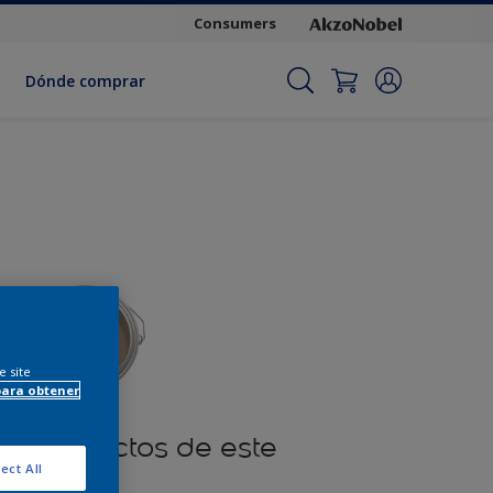
Consumers
Dónde comprar
e site
para obtener
ar productos de este
ect All
color