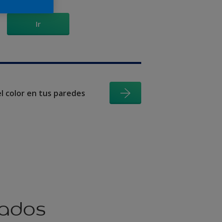
Ir
el color en tus paredes
nados