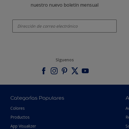
nuestro nuevo boletín mensual
enter-your-email
Síguenos
Categorías Populares
A
Colores
A
Productos
R
App Visualizer
S