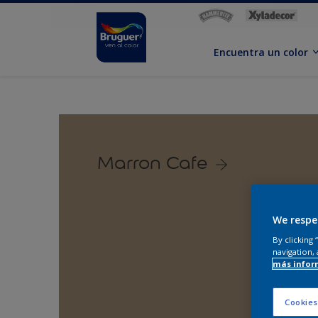
Encuentra un color
Marron Cafe
We respe
By clicking
navigation, 
más infor
Cookies