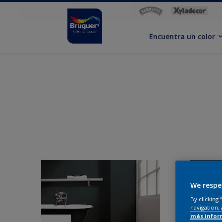
Encuentra un color
We respe
By clicking
navigation, 
más infor