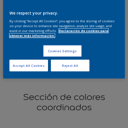
We respect your privacy.
Encontrar productos de este color
By clicking “Accept All Cookies”, you agree to the storing of cookies
on your device to enhance site navigation, analyze site usage, and
Ir
assist in our marketing efforts.
Declaración de cookies para
obtener más información.
Cookies Settings
Visualiza el color en tus paredes
Accept All Cookies
Reject All
Sección de colores
coordinados