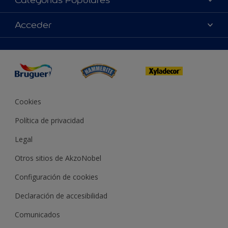
Categorías Populares
Contacta con nosotros
Colores
Acceder
Buscar una tienda
Productos
Mapa del sitio
Accesibilidad
App Visualizer
Términos y condiciones
Reproducción de color
Inspiración
Sostenibilidad Conceptos
Consejos
Bruguer Color del año
Cookies
Política de privacidad
Legal
Otros sitios de AkzoNobel
Configuración de cookies
Declaración de accesibilidad
Comunicados