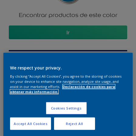
Encontrar productos de este color
Ir
We respect your privacy.
Visualiza el color en tus paredes
By clicking “Accept All Cookies”, you agree to the storing of cookies
on your device to enhance site navigation, analyze site usage, and
assist in our marketing efforts.
Declaración de cookies para
obtener más información.
Sección de colores
Cookies Settings
coordinados
Accept All Cookies
Reject All