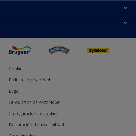
Acerca de Bruguer
Contacta con nosotros
Colores
Buscar una tienda
Productos
Mapa del sitio
Accesibilidad
App Visualizer
Términos y condiciones
Reproducción de color
Inspiración
Sostenibilidad Conceptos
Consejos
Bruguer Color del año
Cookies
Política de privacidad
Legal
Otros sitios de AkzoNobel
Configuración de cookies
Declaración de accesibilidad
Comunicados