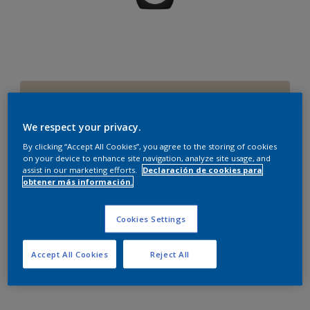
Blanco Elegante
Cambiar de color
We respect your privacy.
By clicking “Accept All Cookies”, you agree to the storing of cookies
Cantidad
Calculadora de pintura
on your device to enhance site navigation, analyze site usage, and
assist in our marketing efforts.
Declaración de cookies para
Calcular
obtener más información.
Cookies Settings
Añadir al carrito de compra
Accept All Cookies
Reject All
Agregar a espacio
Encontrar una tienda