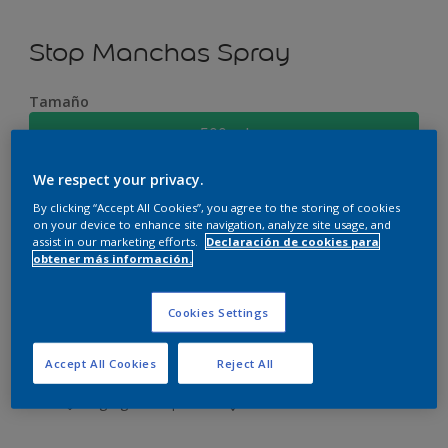
Stop Manchas Spray
Tamaño
500 ml
We respect your privacy.
Cantidad
By clicking “Accept All Cookies”, you agree to the storing of cookies
on your device to enhance site navigation, analyze site usage, and
assist in our marketing efforts.
Declaración de cookies para
obtener más información.
Este producto no está actualmente disponible en línea.
Cookies Settings
Por favor, visite su tienda más cercana.
Accept All Cookies
Reject All
Agregar a espacio
Encontrar una tienda