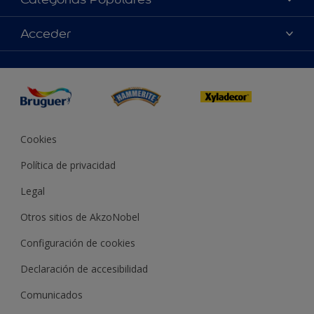
Contacta con nosotros
Colores
Acceder
Buscar una tienda
Productos
Mapa del sitio
Accesibilidad
App Visualizer
Términos y condiciones
Reproducción de color
Inspiración
Sostenibilidad Conceptos
Consejos
Bruguer Color del año
Cookies
Política de privacidad
Legal
Otros sitios de AkzoNobel
Configuración de cookies
Declaración de accesibilidad
Comunicados