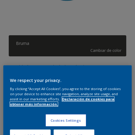
Bruma
Cambiar de color
Cantidad
Calculadora de pintura
Calcular
We respect your privacy.
By clicking “Accept All Cookies”, you agree to the storing of cookies
on your device to enhance site navigation, analyze site usage, and
assist in our marketing efforts.
Declaración de cookies para
Este producto no está actualmente disponible en línea.
obtener más información.
Por favor, visite su tienda más cercana.
Cookies Settings
Agregar a espacio
Encontrar una tienda