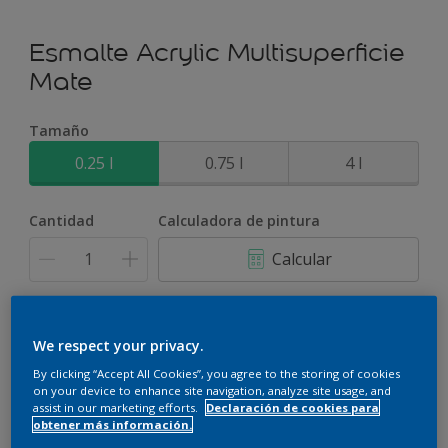
Esmalte Acrylic Multisuperficie
Mate
Tamaño
0.25 l
0.75 l
4 l
Cantidad
Calculadora de pintura
Calcular
Este producto no está actualmente disponible en línea.
We respect your privacy.
Por favor, visite su tienda más cercana.
By clicking “Accept All Cookies”, you agree to the storing of cookies
on your device to enhance site navigation, analyze site usage, and
assist in our marketing efforts.
Declaración de cookies para
obtener más información.
Agregar a espacio
Encontrar una tienda