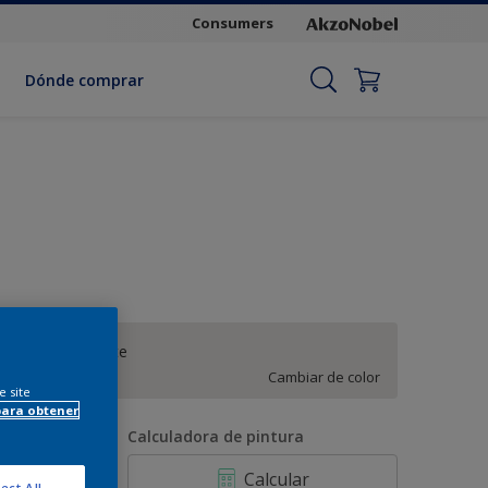
Consumers
Dónde comprar
Blanco elegante
Cambiar de color
e site
para obtener
antidad
Calculadora de pintura
Calcular
ect All