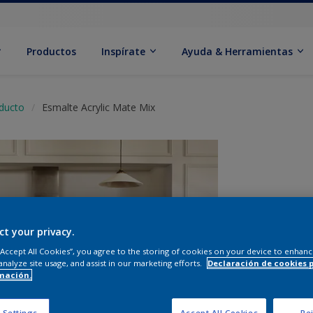
Productos
Inspírate
Ayuda & Herramientas
oducto
Esmalte Acrylic Mate Mix
ct your privacy.
 “Accept All Cookies”, you agree to the storing of cookies on your device to enhanc
analyze site usage, and assist in our marketing efforts.
Declaración de cookies 
mación.
C
 Settings
Accept All Cookies
Rej