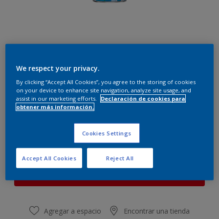
We respect your privacy.
Beige mármol
Cambiar de color
By clicking “Accept All Cookies”, you agree to the storing of cookies
on your device to enhance site navigation, analyze site usage, and
assist in our marketing efforts.
Declaración de cookies para
obtener más información.
Cantidad
Calculadora de pintura
Calcular
Cookies Settings
Accept All Cookies
Reject All
Este producto no está actualmente disponible en línea.
Por favor, visite su tienda más cercana.
Agregar a espacio
Encontrar una tienda