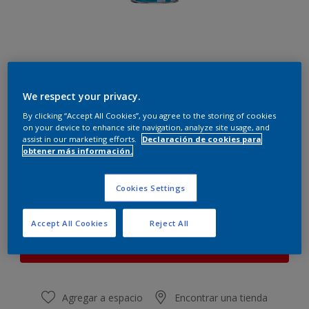
We respect your privacy.
Ocre
Cambiar de color
By clicking “Accept All Cookies”, you agree to the storing of cookies
on your device to enhance site navigation, analyze site usage, and
assist in our marketing efforts.
Declaración de cookies para
obtener más información.
Cantidad
Calculadora de pintura
Calcular
Cookies Settings
Accept All Cookies
Reject All
Este producto no está actualmente disponible en línea.
Por favor, visite su tienda más cercana.
Agregar a espacio
Encontrar una tienda