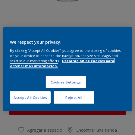
We respect your privacy.
E1.10.70
Cambiar de color
By clicking “Accept All Cookies”, you agree to the storing of cookies
on your device to enhance site navigation, analyze site usage, and
assist in our marketing efforts.
Declaración de cookies para
obtener más información.
Cantidad
Calculadora de pintura
Calcular
Cookies Settings
Accept All Cookies
Reject All
Este producto no está actualmente disponible en línea.
Por favor, visite su tienda más cercana.
Agregar a espacio
Encontrar una tienda