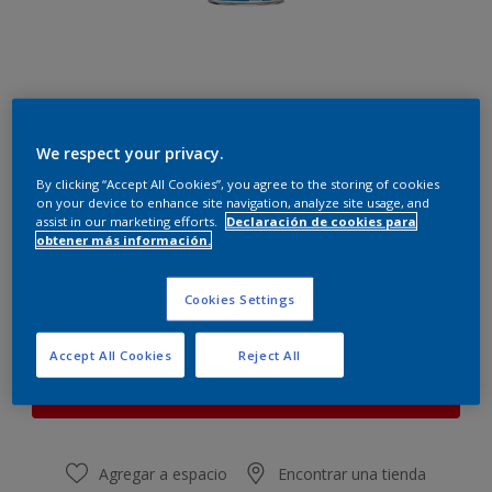
We respect your privacy.
Verde jungla
Cambiar de color
By clicking “Accept All Cookies”, you agree to the storing of cookies
on your device to enhance site navigation, analyze site usage, and
assist in our marketing efforts.
Declaración de cookies para
obtener más información.
Cantidad
Calculadora de pintura
Calcular
Cookies Settings
Accept All Cookies
Reject All
Este producto no está actualmente disponible en línea.
Por favor, visite su tienda más cercana.
Agregar a espacio
Encontrar una tienda