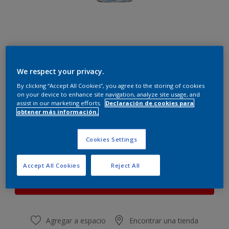
We respect your privacy.
Piña
Cambiar de color
By clicking “Accept All Cookies”, you agree to the storing of cookies
on your device to enhance site navigation, analyze site usage, and
assist in our marketing efforts.
Declaración de cookies para
obtener más información.
Cantidad
Calculadora de pintura
Calcular
Cookies Settings
Accept All Cookies
Reject All
Este producto no está actualmente disponible en línea.
Por favor, visite su tienda más cercana.
Agregar a espacio
Encontrar una tienda