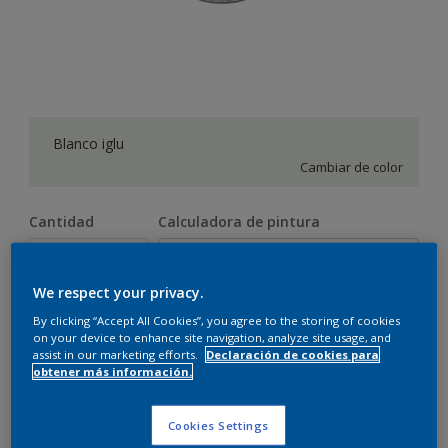
Blanco iglu
Cambiar de color
Cantidad
Calculadora de pintura
Calcular
We respect your privacy.
By clicking “Accept All Cookies”, you agree to the storing of cookies
Este producto no está actualmente disponible en línea.
on your device to enhance site navigation, analyze site usage, and
Por favor, visite su tienda más cercana.
assist in our marketing efforts.
Declaración de cookies para
obtener más información.
Cookies Settings
Agregar a espacio
Encontrar una tienda