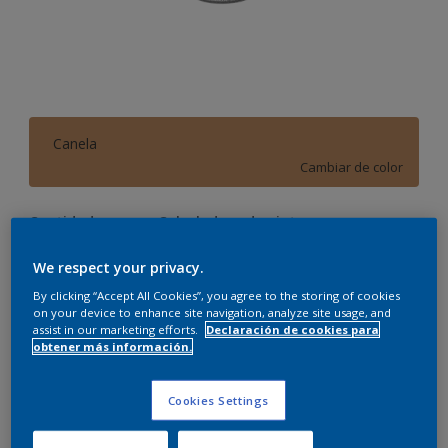
Canela
Cambiar de color
Cantidad
Calculadora de pintura
Calcular
We respect your privacy.
By clicking “Accept All Cookies”, you agree to the storing of cookies
on your device to enhance site navigation, analyze site usage, and
assist in our marketing efforts.
Declaración de cookies para
Este producto no está actualmente disponible en línea.
obtener más información.
Por favor, visite su tienda más cercana.
Cookies Settings
Agregar a espacio
Encontrar una tienda