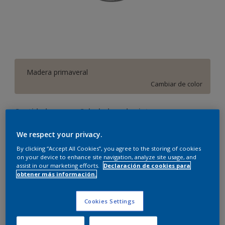
Madera primaveral
Cambiar de color
Cantidad
Calculadora de pintura
Calcular
We respect your privacy.
By clicking “Accept All Cookies”, you agree to the storing of cookies
on your device to enhance site navigation, analyze site usage, and
assist in our marketing efforts.
Declaración de cookies para
Este producto no está actualmente disponible en línea.
obtener más información.
Por favor, visite su tienda más cercana.
Cookies Settings
Agregar a espacio
Encontrar una tienda