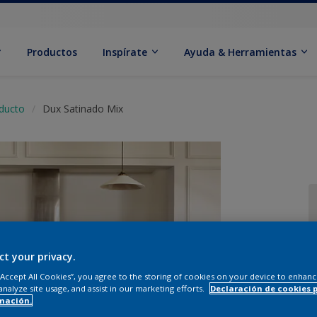
Productos
Inspírate
Ayuda & Herramientas
oducto
Dux Satinado Mix
ct your privacy.
C
 “Accept All Cookies”, you agree to the storing of cookies on your device to enhanc
analyze site usage, and assist in our marketing efforts.
Declaración de cookies 
mación.