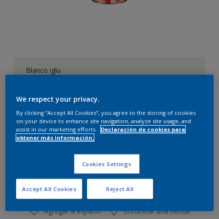
Blanco iglu
Cambiar de color
We respect your privacy.
Cantidad
Calculadora de pintura
By clicking “Accept All Cookies”, you agree to the storing of cookies
on your device to enhance site navigation, analyze site usage, and
Calcular
assist in our marketing efforts.
Declaración de cookies para
obtener más información.
Este producto no está actualmente disponible en línea.
Cookies Settings
Por favor, visite su tienda más cercana.
Accept All Cookies
Reject All
Agregar a espacio
Encontrar una tienda