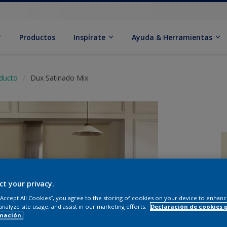
Productos
Inspírate
Ayuda & Herramientas
oducto
Dux Satinado Mix
ct your privacy.
C
 “Accept All Cookies”, you agree to the storing of cookies on your device to enhanc
analyze site usage, and assist in our marketing efforts.
Declaración de cookies 
mación.