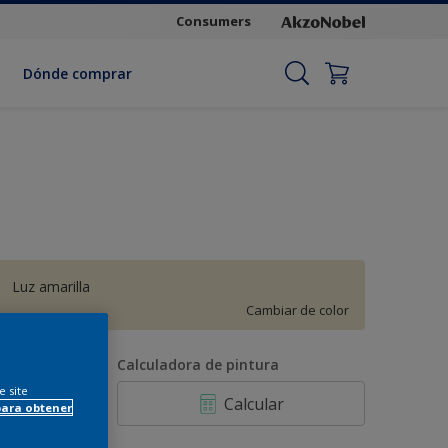
Consumers
Dónde comprar
Luz amarilla
Cambiar de color
antidad
Calculadora de pintura
e site
Calcular
para obtener