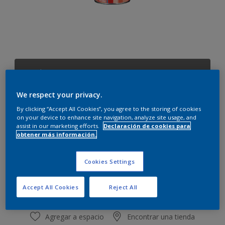
Pardo
Cambiar de color
We respect your privacy.
By clicking “Accept All Cookies”, you agree to the storing of cookies
Cantidad
Calculadora de pintura
on your device to enhance site navigation, analyze site usage, and
assist in our marketing efforts.
Declaración de cookies para
Calcular
obtener más información.
Cookies Settings
Este producto no está actualmente disponible en línea.
Por favor, visite su tienda más cercana.
Accept All Cookies
Reject All
Agregar a espacio
Encontrar una tienda