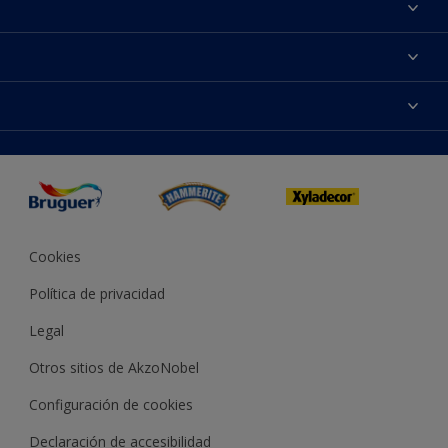
Acerca de Bruguer
Contacta con nosotros
Colores
Buscar una tienda
Productos
Mapa del sitio
Accesibilidad
App Visualizer
Términos y condiciones
Reproducción de color
Inspiración
Sostenibilidad Conceptos
Consejos
Bruguer Color del año
Cookies
Política de privacidad
Legal
Otros sitios de AkzoNobel
Configuración de cookies
Declaración de accesibilidad