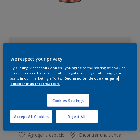
Naranja amanecer
Cambiar de color
We respect your privacy.
By clicking “Accept All Cookies”, you agree to the storing of cookies
Cantidad
Calculadora de pintura
on your device to enhance site navigation, analyze site usage, and
assist in our marketing efforts.
Declaración de cookies para
Calcular
obtener más información.
Cookies Settings
Este producto no está actualmente disponible en línea.
Por favor, visite su tienda más cercana.
Accept All Cookies
Reject All
Agregar a espacio
Encontrar una tienda