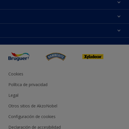
Acerca de Bruguer
Contacta con nosotros
Colores
Buscar una tienda
Productos
Mapa del sitio
Accesibilidad
App Visualizer
Términos y condiciones
Reproducción de color
Inspiración
Sostenibilidad Conceptos
Consejos
Bruguer Color del año
Cookies
Política de privacidad
Legal
Otros sitios de AkzoNobel
Configuración de cookies
Declaración de accesibilidad