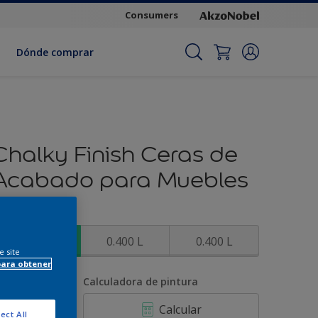
Consumers
Dónde comprar
Chalky Finish Ceras de
Acabado para Muebles
amaño
0.125 L
0.400 L
0.400 L
e site
para obtener
antidad
Calculadora de pintura
Calcular
ect All