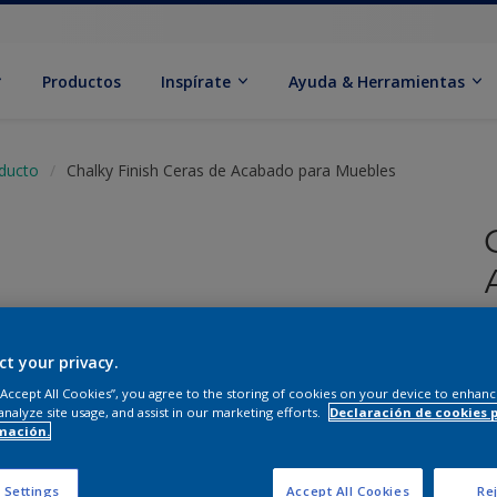
Productos
Inspírate
Ayuda & Herramientas
oducto
Chalky Finish Ceras de Acabado para Muebles
T
ct your privacy.
 “Accept All Cookies”, you agree to the storing of cookies on your device to enhanc
analyze site usage, and assist in our marketing efforts.
Declaración de cookies 
mación.
C
 Settings
Accept All Cookies
Rej