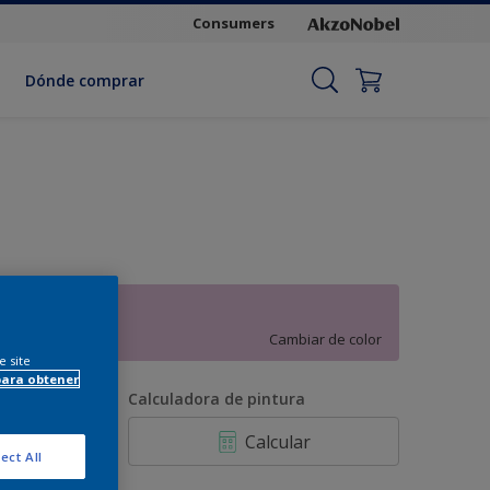
Consumers
Dónde comprar
Flor del rosal
Cambiar de color
e site
para obtener
antidad
Calculadora de pintura
Calcular
ect All