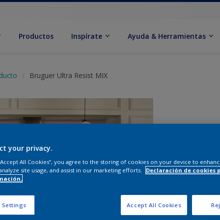
Productos
Inspírate
Ayuda & Herramientas
oducto
Bruguer Ultra Resist MIX
ct your privacy.
 “Accept All Cookies”, you agree to the storing of cookies on your device to enhanc
analyze site usage, and assist in our marketing efforts.
Declaración de cookies 
C
mación.
 Settings
Accept All Cookies
Rej