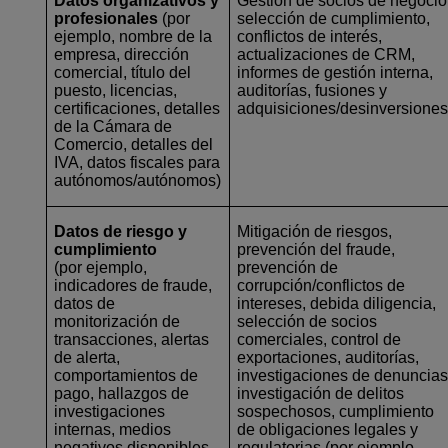
Datos organizativos y
Gestión de socios de negocio
profesionales
(por
selección de cumplimiento,
ejemplo, nombre de la
conflictos de interés,
empresa, dirección
actualizaciones de CRM,
comercial, título del
informes de gestión interna,
puesto, licencias,
auditorías, fusiones y
certificaciones, detalles
adquisiciones/desinversione
de la Cámara de
Comercio, detalles del
IVA, datos fiscales para
autónomos/autónomos)
Datos de riesgo y
Mitigación de riesgos,
cumplimiento
prevención del fraude,
(por ejemplo,
prevención de
indicadores de fraude,
corrupción/conflictos de
datos de
intereses, debida diligencia,
monitorización de
selección de socios
transacciones, alertas
comerciales, control de
de alerta,
exportaciones, auditorías,
comportamientos de
investigaciones de denuncias
pago, hallazgos de
investigación de delitos
investigaciones
sospechosos, cumplimiento
internas, medios
de obligaciones legales y
negativos disponibles
regulatorias (por ejemplo,