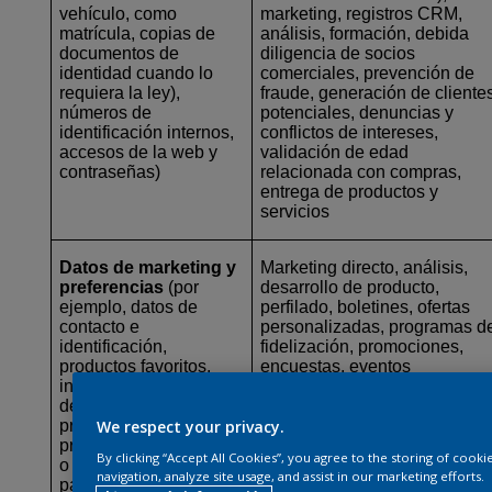
vehículo, como
marketing, registros CRM,
matrícula, copias de
análisis, formación, debida
documentos de
diligencia de socios
identidad cuando lo
comerciales, prevención de
requiera la ley),
fraude, generación de cliente
números de
potenciales, denuncias y
identificación internos,
conflictos de intereses,
accesos de la web y
validación de edad
contraseñas)
relacionada con compras,
entrega de productos y
servicios
Datos de marketing y
Marketing directo, análisis,
preferencias
(por
desarrollo de producto,
ejemplo, datos de
perfilado, boletines, ofertas
contacto e
personalizadas, programas d
identificación,
fidelización, promociones,
productos favoritos,
encuestas, eventos
intereses, preferencias
de marketing,
We respect your privacy.
preferencia alimentaria,
preferencias religiosas
By clicking “Accept All Cookies”, you agree to the storing of cook
o dietéticas divulgadas
navigation, analyze site usage, and assist in our marketing efforts.
para eventos,