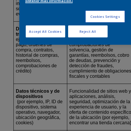
obtener más información.
información de redes
sociales, asistencia a
eventos)
Cookies Settings
Datos financieros y
Gestión de contratos, gestión
Accept All Cookies
Reject All
transaccionales
(por
de reclamaciones,
ejemplo, detalles de
procesamiento de pagos,
pago, órdenes de
comprobaciones de
compra, contratos,
solvencia, gestión de
historial de compras,
garantías, reembolsos, cobro
reembolsos,
de deudas, prevención y
comprobaciones de
detección de fraudes,
crédito)
cumplimiento de obligacione
fiscales y contables
Datos técnicos y de
Funcionalidad de sitios web 
dispositivos
aplicaciones, análisis,
(por ejemplo, IP, ID de
seguridad, optimización de la
dispositivo, sistema
experiencia de usuario, y la
operativo, navegador,
oferta de contenido específic
ubicación geográfica,
de la ubicación (por ejemplo,
cookies)
encontrar una tienda cercana