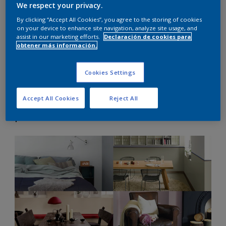
Ahora Colores del Mundo completa cada uno de sus
We respect your privacy.
destinos de color con la nueva TONALIDAD MATIZ,
By clicking “Accept All Cookies”, you agree to the storing of cookies
para dar máxima luminosidad a tu hogar, con un
on your device to enhance site navigation, analyze site usage, and
toque de color.
assist in our marketing efforts.
Declaración de cookies para
obtener más información.
Cookies Settings
Tonalidad matiz gris, perla, beige y
Accept All Cookies
Reject All
piedra.