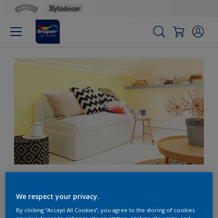
Despierta los sentidos
We respect your privacy.
con un amarillo botón de
By clicking “Accept All Cookies”, you agree to the storing of cookies
on your device to enhance site navigation, analyze site usage, and