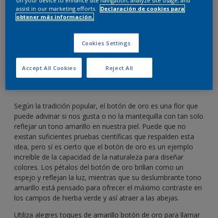
oro
assist in our marketing efforts.
Declaración de cookies para
obtener más información.
Marca tu estilo con alegres toques de amarillo
Cookies Settings
botón de oro.
Accept All Cookies
Reject All
Según la tradición popular, el botón de oro es una flor que
puede adivinar si nos gusta o no la mantequilla con tan solo
reflejar un tono amarillo en nuestra piel. Puede que no
existan suficientes pruebas científicas que respalden esta
idea, pero sí es cierto que el botón de oro es un ejemplo
increíble de la capacidad de la naturaleza para diseñar
colores. Los pétalos del botón de oro brillan como un
espejo y reflejan la luz, mientras que su deslumbrante tono
amarillo está pensado para ofrecer el máximo contraste en
los campos de hierba verde y así atraer a las abejas.
Utiliza alegres toques de amarillo botón de oro para llamar