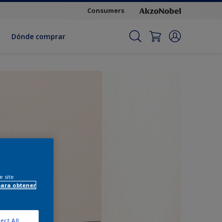
Consumers
Dónde comprar
e site
para obtener
ect All