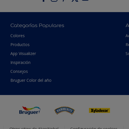
Categorías Populares
A
Colores
A
Productos
R
App Visualizer
S
Inspiración
Consejos
Bruguer Color del año
Otros sitios de AkzoNobel
Configuración de cookies