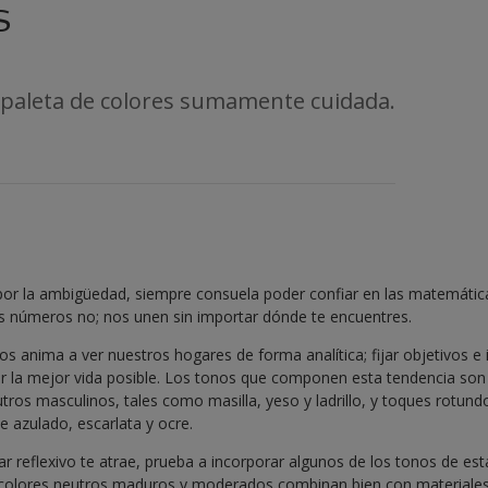
s
a paleta de colores sumamente cuidada.
 la ambigüedad, siempre consuela poder confiar en las matemáticas
s números no; nos unen sin importar dónde te encuentres.
os anima a ver nuestros hogares de forma analítica; fijar objetivos e 
ar la mejor vida posible. Los tonos que componen esta tendencia son 
tros masculinos, tales como masilla, yeso y ladrillo, y toques rotu
 azulado, escarlata y ocre.
gar reflexivo te atrae, prueba a incorporar algunos de los tonos de est
s colores neutros maduros y moderados combinan bien con materiales