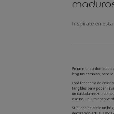
maduro
Inspírate en est
En un mundo dominado por
lenguas cambian, pero lo
Esta tendencia de color n
tangibles para poder llev
un cuidada mezcla de neu
oscuro, un luminoso verde
Si la idea de crear un ho
decoración actual. Esto