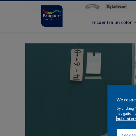
Encuentra un color
We respe
By clicking
navigation, 
más infor
Cookies