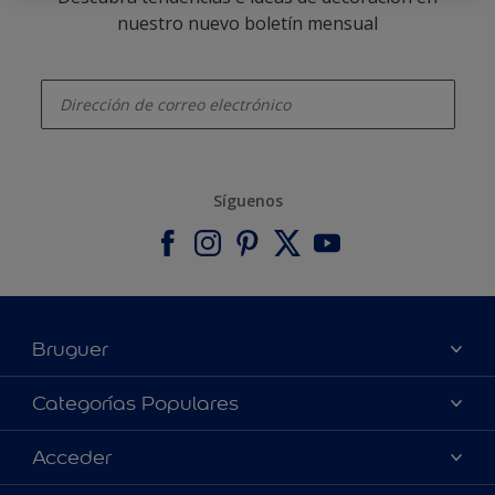
nuestro nuevo boletín mensual
enter-your-email
Síguenos
Bruguer
Acerca de Bruguer
Categorías Populares
Contacta con nosotros
Colores
Acceder
Buscar una tienda
Productos