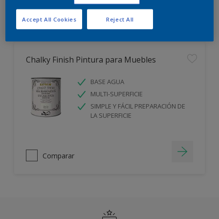
Filter
Accept All Cookies
Reject All
Chalky Finish Pintura para Muebles
BASE AGUA
MULTI-SUPERFICIE
SIMPLE Y FÁCIL PREPARACIÓN DE
LA SUPERFICIE
Comparar