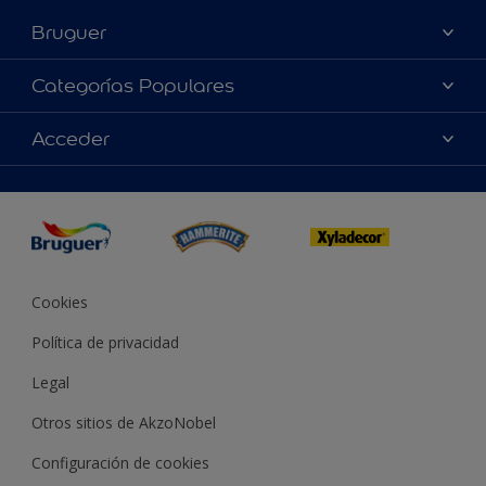
Bruguer
Acerca de Bruguer
Categorías Populares
Contacta con nosotros
Colores
Acceder
Buscar una tienda
Productos
Mapa del sitio
Accesibilidad
App Visualizer
Términos y condiciones
Reproducción de color
Inspiración
Sostenibilidad Conceptos
Consejos
Bruguer Color del año
Cookies
Política de privacidad
Legal
Otros sitios de AkzoNobel
Configuración de cookies