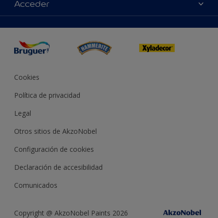
Acceder
Buscar una tienda
Productos
Mapa del sitio
Accesibilidad
App Visualizer
Términos y condiciones
Reproducción de color
Inspiración
Sostenibilidad Conceptos
Consejos
Bruguer Color del año
Cookies
Política de privacidad
Legal
Otros sitios de AkzoNobel
Configuración de cookies
Declaración de accesibilidad
Comunicados
Copyright @ AkzoNobel Paints 2026