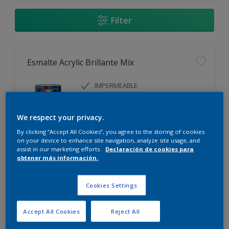
Filter
Esmalte Acrylic Brillante Mix
IMPERMEABLE
SIN OLOR
We respect your privacy.
By clicking “Accept All Cookies”, you agree to the storing of cookies
on your device to enhance site navigation, analyze site usage, and
assist in our marketing efforts.
Declaración de cookies para
obtener más información.
Comparar
Cookies Settings
Esmalte Acrylic Mate Mix
Accept All Cookies
Reject All