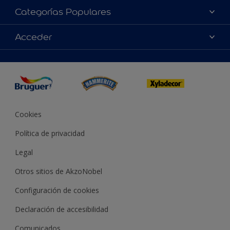
Acerca de Bruguer
Categorías Populares
Contacta con nosotros
Colores
Acceder
Buscar una tienda
Productos
Mapa del sitio
Accesibilidad
App Visualizer
Términos y condiciones
Reproducción de color
Inspiración
Sostenibilidad Conceptos
Consejos
Bruguer Color del año
Cookies
Política de privacidad
Legal
Otros sitios de AkzoNobel
Configuración de cookies
Declaración de accesibilidad
Comunicados