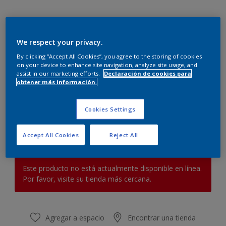
We respect your privacy.
By clicking “Accept All Cookies”, you agree to the storing of cookies
on your device to enhance site navigation, analyze site usage, and
Merino
assist in our marketing efforts.
Declaración de cookies para
obtener más información.
Cambiar de color
Cookies Settings
Cantidad
Calculadora de pintura
Calcular
Accept All Cookies
Reject All
Este producto no está actualmente disponible en línea.
Por favor, visite su tienda más cercana.
Agregar a espacio
Encontrar una tienda