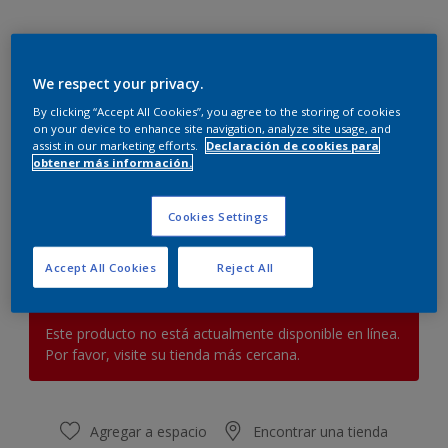
We respect your privacy.
By clicking “Accept All Cookies”, you agree to the storing of cookies
on your device to enhance site navigation, analyze site usage, and
Vino rojizo
assist in our marketing efforts.
Declaración de cookies para
obtener más información.
Cambiar de color
Cookies Settings
Cantidad
Calculadora de pintura
Calcular
Accept All Cookies
Reject All
Este producto no está actualmente disponible en línea.
Por favor, visite su tienda más cercana.
Agregar a espacio
Encontrar una tienda